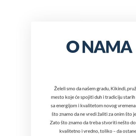
O NAMA
Želeli smo da našem gradu, Kikindi, pru
mesto koje će spojiti duh i tradiciju starih
sa energijom i kvalitetom novog vremena
što znamo da ne vredi žaliti za onim što je
Zato što znamo da treba stvoriti nešto do
kvalitetno i vredno, toliko – da ostane