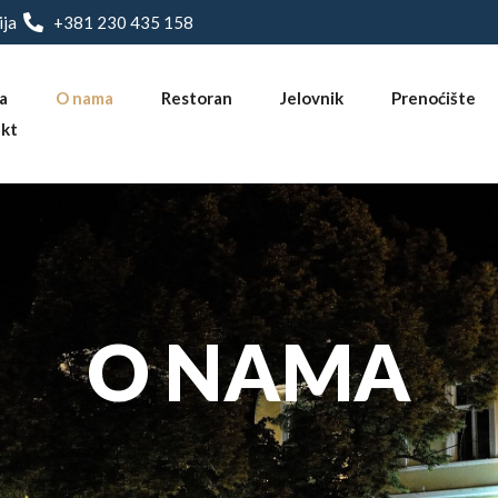
ija
+381 230 435 158
a
O nama
Restoran
Jelovnik
Prenoćište
kt
O
NAMA