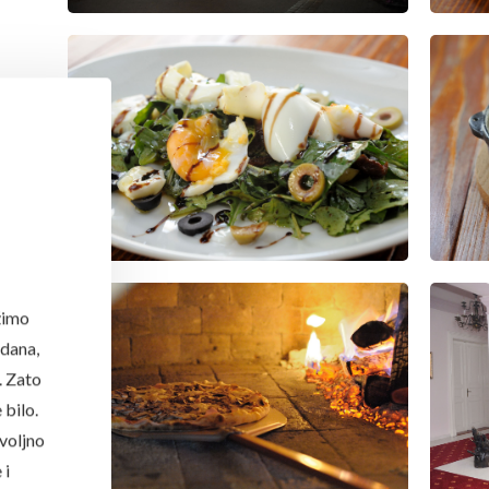
žimo
 dana,
. Zato
 bilo.
voljno
 i