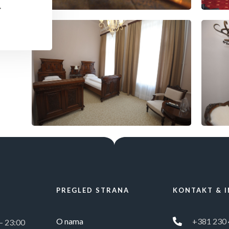
.
PREGLED STRANA
KONTAKT & 
O nama
+381 230 
 – 23:00