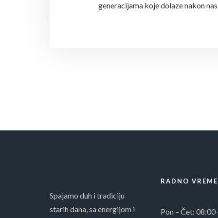
generacijama koje dolaze nakon nas
RADNO VREME
Spajamo duh i tradiciju
starih dana, sa energijom i
Pon – Čet: 08:00