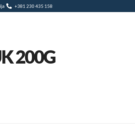
ija
+381 230 435 158
O nama
Restoran
Jelovnik
Prenoćište
K 200G