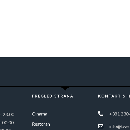
PREGLED STRANA
KONTAKT & 
O nama
+381 230 
 – 23:00
– 00:00
Restoran
info@twen