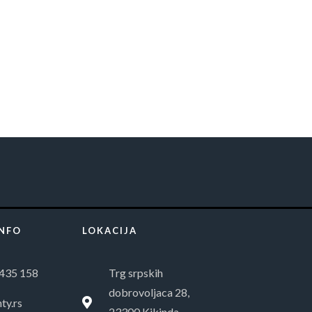
INFO
LOKACIJA
435 158
Trg srpskih
dobrovoljaca 28,
ty.rs
23300 Kikinda,