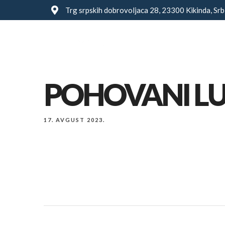
Trg srpskih dobrovoljaca 28, 23300 Kikinda, Srb
Glavna
POHOVANI LU
17. AVGUST 2023.