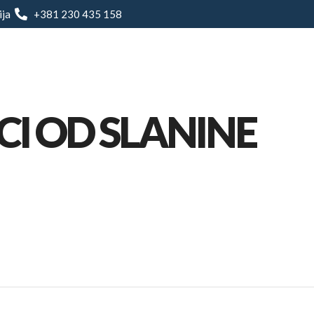
ija
+381 230 435 158
O nama
Restoran
Jelovnik
Prenoćište
CI OD SLANINE