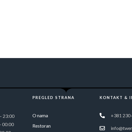
PREGLED STRANA
KONTAKT & 
O nama
+381 230 
 – 23:00
– 00:00
Restoran
info@twen